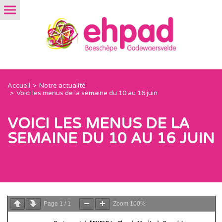
Accueil
Notre actualité
Voici les menus de la semaine du 10 au 16 juin
VOICI LES MENUS DE LA
SEMAINE DU 10 AU 16 JUIN
Page
1
/
1
Zoom
100%