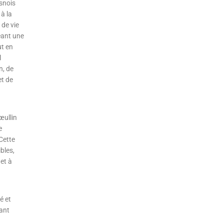
snois
à la
 de vie
eant une
ut en
l
n, de
et de
œullin
e
Cette
bles,
et à
é et
dant