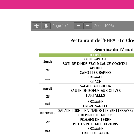
Page
1
/
1
Zoom
100%